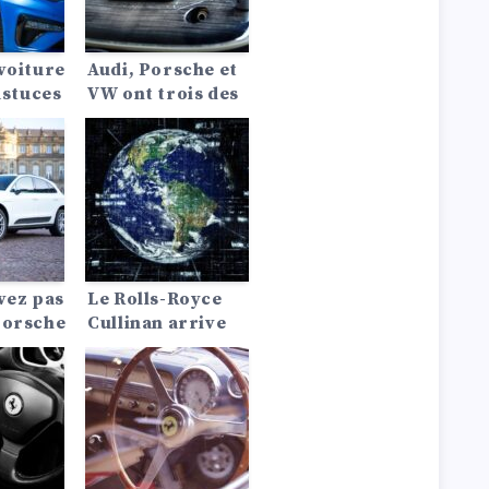
voiture
Audi, Porsche et
astuces
VW ont trois des
meilleurs VE du
marché
vez pas
Le Rolls-Royce
Porsche
Cullinan arrive
oici
en tête de toutes
raison
les listes de
orsche
véhicules
24 et
utilitaires les
plus luxueux.