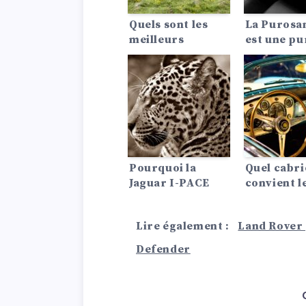
performances,
ses
Quels sont les
La Purosa
caractéristiques
meilleurs
est une pu
et son
cabriolets de luxe
Ferrari – 
autonomie.
?
l’appelez 
SUV.
Pourquoi la
Quel cabri
Jaguar I-PACE
convient l
est-elle peut-être
?
le meilleur
Lire également :
Land Rover 
véhicule
électrique au
Defender
monde ?