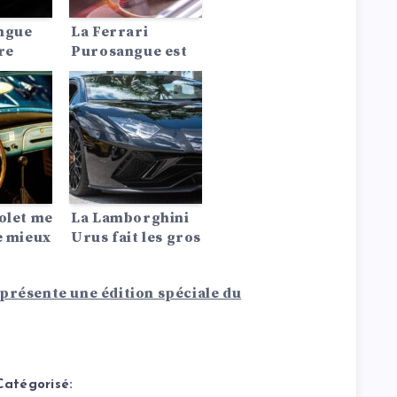
ngue
La Ferrari
re
Purosangue est
ne
le SUV le plus
pas
rapide du monde
– et ce n’est qu’un
début !
olet me
La Lamborghini
e mieux
Urus fait les gros
titres – Pourquoi
les célébrités
présente une édition spéciale du
aiment-elles tant
ce SUV hypercar
?
Catégorisé: