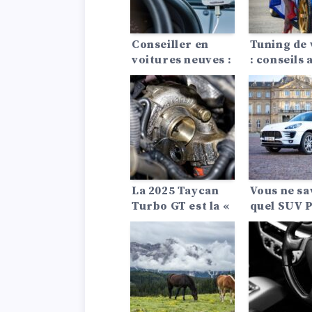
Conseiller en
Tuning de 
voitures neuves :
: conseils 
Quel SUV me
convient le mieux
?
La 2025 Taycan
Vous ne sa
Turbo GT est la «
quel SUV 
Porsche de série
choisir ? V
la plus puissante
une compa
de tous les temps
entre le P
» et elle bat tous
Cayenne 20
les records –
le Porsche
Découvrez ses
Macan.