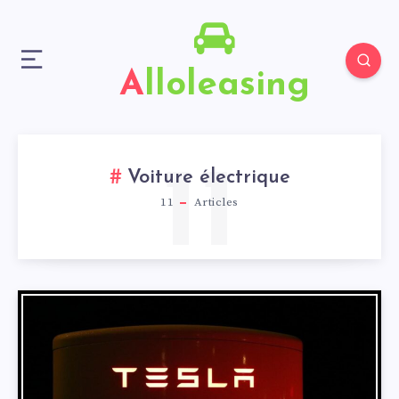
Alloleasing
11
Voiture électrique
11
Articles