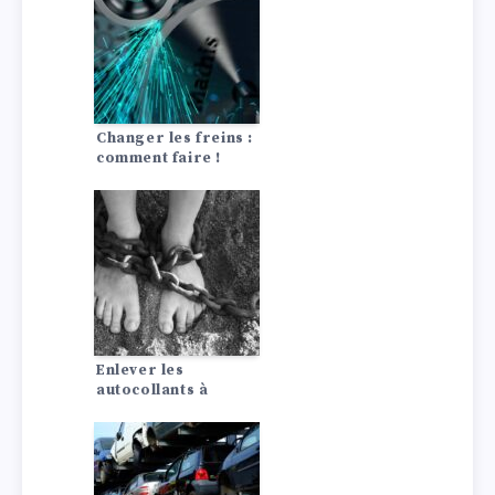
Changer les freins :
comment faire !
Enlever les
autocollants à
l’intérieur et à
l’extérieur de la
voiture
(carrosserie et
vitres)