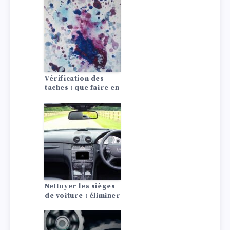
Vérification des
taches : que faire en
cas de tache d’huile,
de carburant ou de
liquide de frein ?
Nettoyer les sièges
de voiture : éliminer
les taches avec des
remèdes maison