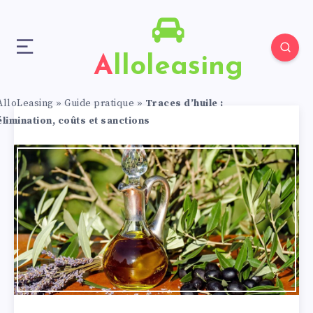
Alloleasing
AlloLeasing
»
Guide pratique
»
Traces d’huile :
élimination, coûts et sanctions