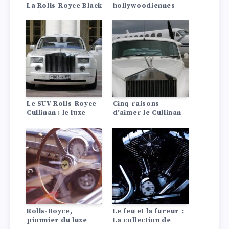
La Rolls-Royce Black
hollywoodiennes
Badge Ghost 2022
continuent
d’influencer le
monde de
l’automobile en
exhibant leurs
machines de luxe
exquises –
Découvrez ce que
ces célébrités
conduisent.
Le SUV Rolls-Royce
Cinq raisons
Cullinan : le luxe
d’aimer le Cullinan
rencontre
l’invincibilité
Rolls-Royce,
Le feu et la fureur :
pionnier du luxe
La collection de