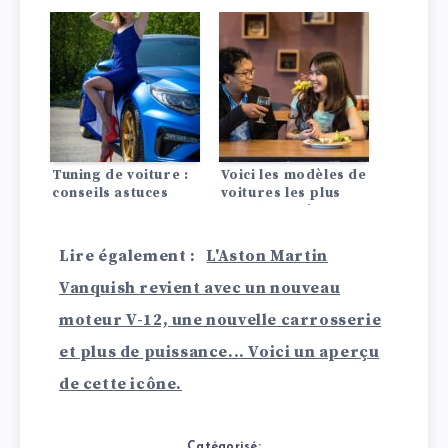
privé
voitures de Johnny
Depp vous laissera
pantois.
Tuning de voiture :
Voici les modèles de
conseils astuces
voitures les plus
populaires à offrir
à la personne qui
vous est chère pour
Lire également :
L'Aston Martin
la Saint-Valentin
Vanquish revient avec un nouveau
moteur V-12, une nouvelle carrosserie
et plus de puissance... Voici un aperçu
de cette icône.
Catégorisé: