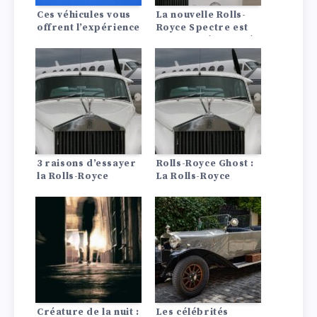
Ces véhicules vous
La nouvelle Rolls-
offrent l’expérience
Royce Spectre est
la plus luxueuse qui
un esprit électrifié
soit en matière de
– voici tout ce qu’il
siège arrière !
faut savoir
3 raisons d’essayer
Rolls-Royce Ghost :
la Rolls-Royce
La Rolls-Royce
Phantom
minimaliste
Créature de la nuit :
Les célébrités