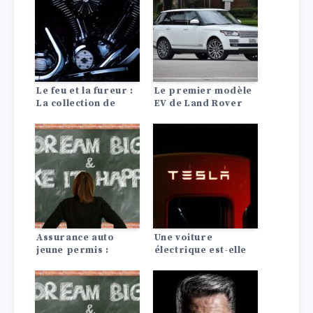
Le feu et la fureur :
Le premier modèle
La collection de
EV de Land Rover
voitures de Johnny
sera disponible en
Depp vous laissera
2024, l’entreprise
pantois.
s’engageant dans un
avenir entièrement
électrique.
Assurance auto
Une voiture
jeune permis :
électrique est-elle
conseils pour payer
rentable ? La
moins cher
comparaison avec
les moteurs à
combustion