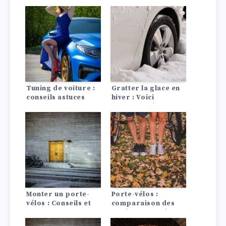
porte ne gèle ?
portière de votre
voiture ?
Tuning de voiture :
Gratter la glace en
conseils astuces
hiver : Voici
comment dégivrer
ta voiture !
Monter un porte-
Porte-vélos :
vélos : Conseils et
comparaison des
astuces !
différents systèmes