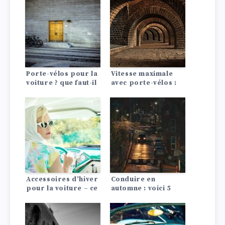
Porte-vélos pour la
Vitesse maximale
voiture ? que faut-il
avec porte-vélos :
prendre en compte
ce que tu dois savoir
?
!
Accessoires d’hiver
Conduire en
pour la voiture – ce
automne : voici 5
dont vous avez
choses auxquelles
vraiment besoin
vous devez faire
attention