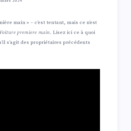
 mars 2024
ière main » – c’est tentant, mais ce n’est
Voiture premiere main
. Lisez ici ce à quoi
’il s’agit des propriétaires précédents