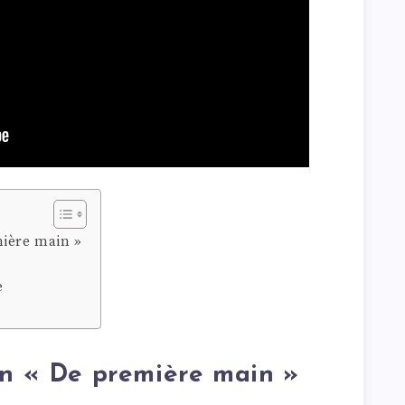
mière main »
e
on « De première main »