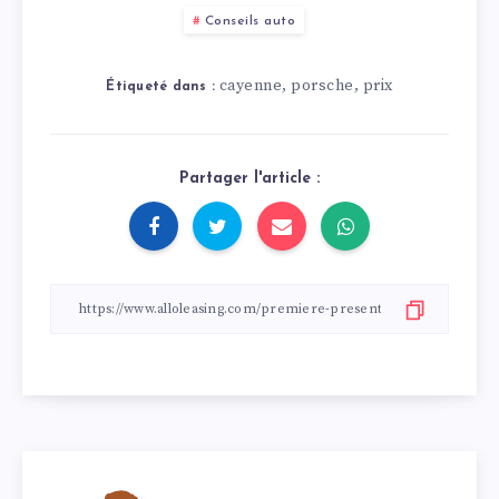
Découvrez ses
moteurs à
Conseils auto
performances, ses
combustion dans les
caractéristiques et
années à venir.
son autonomie.
cayenne
porsche
prix
,
,
Étiqueté dans :
Partager l'article :