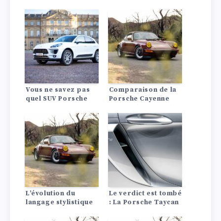
Vous ne savez pas
Comparaison de la
quel SUV Porsche
Porsche Cayenne
choisir ? Voici une
2023 et du Mercedes-
comparaison entre
Benz GLE 2023 : le
le Porsche Cayenne
choix est clair
2024 et le Porsche
Macan.
L’évolution du
Le verdict est tombé
langage stylistique
: La Porsche Taycan
de Porsche : De
est le meilleur
l’héritage classique
véhicule électrique