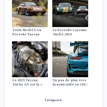
intérieur redessiné.
et Macan 4S
Tesla Model S ou
La Porsche Cayenne
Porsche Taycan
Turbo 2019
conquiert la route
La 2025 Taycan
Un pas de plus vers
Turbo GT est la «
la neutralité en C02 :
Porsche de série la
Le nouveau
plus puissante de
carburant
tous les temps » et
électronique de
Catégorisé:
elle bat tous les
Porsche est prêt à
records –
transformer les