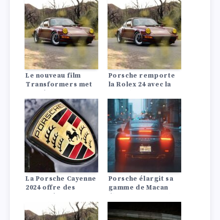
à la distinction
au monde. Voici
moderne
pourquoi.
Le nouveau film
Porsche remporte
Transformers met
la Rolex 24 avec la
en scène une autre
Porsche 963 n°7
Porsche, cette fois-
ci une 911 classique
de la génération 964
La Porsche Cayenne
Porsche élargit sa
2024 offre des
gamme de Macan
capacités accrues,
électriques avec les
des performances
nouveaux Macan à
supérieures et un
propulsion arrière