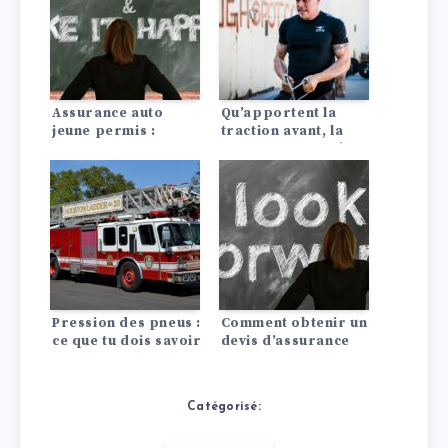
Assurance auto
Qu’apportent la
jeune permis :
traction avant, la
conseils pour payer
propulsion arrière
moins cher
ou les quatre roues
motrices à la
voiture ?
Pression des pneus :
Comment obtenir un
ce que tu dois savoir
devis d’assurance
!
auto pagani?
Catégorisé: