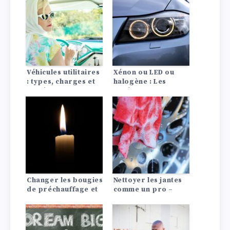
Véhicules utilitaires
Xénon ou LED ou
: types, charges et
halogène : Les
modèles phares
différences en un
coup d’œil !
Changer les bougies
Nettoyer les jantes
de préchauffage et
comme un pro –
d’allumage :
avec le bon
comment ça marche
nettoyage des jantes
!