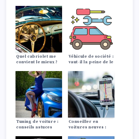
convient le mieux ?
Quel cabriolet me
Véhicule de société :
convient le mieux ?
vaut-il la peine de le
louer ou de
l’acheter ?
Tuning de voiture :
Conseiller en
conseils astuces
voitures neuves :
Quel SUV me
convient le mieux ?