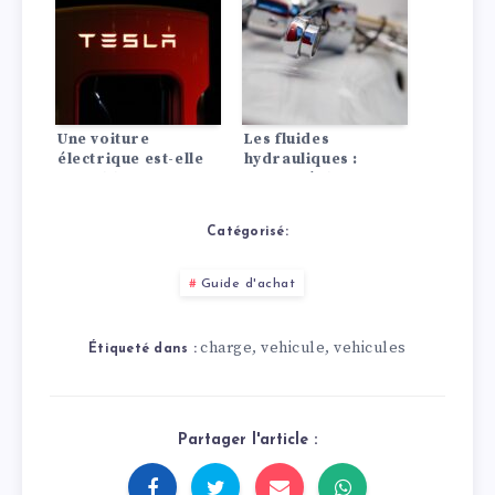
Une voiture
Les fluides
électrique est-elle
hydrauliques :
rentable ? La
Types, tâches
comparaison avec
propriétés
les moteurs à
Catégorisé:
combustion
Guide d'achat
charge
vehicule
vehicules
,
,
Étiqueté dans :
Partager l'article :