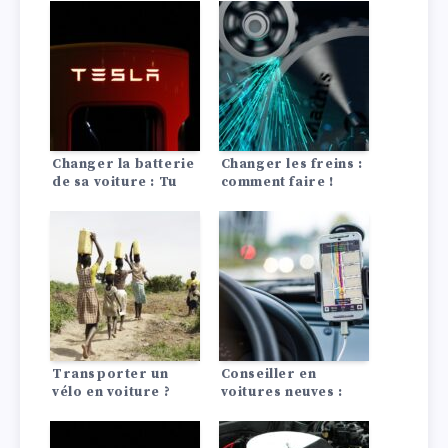
Changer la batterie
Changer les freins :
de sa voiture : Tu
comment faire !
dois en tenir compte
!
Transporter un
Conseiller en
vélo en voiture ?
voitures neuves :
C’est possible !
Quel SUV me
convient le mieux ?