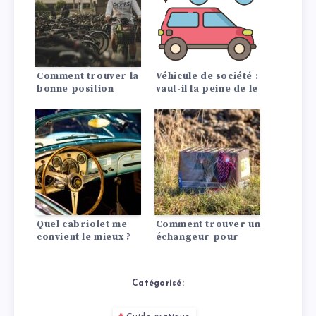
Comment trouver la
Véhicule de société :
bonne position
vaut-il la peine de le
assise en voiture !
louer ou de
l’acheter ?
Quel cabriolet me
Comment trouver un
convient le mieux ?
échangeur pour
votre ancienne
batterie de voiture
et l’installer ?
Catégorisé: