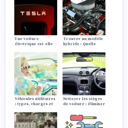
Une voiture
Trouver un modèle
électrique est-elle
hybride : Quelle
rentable ? La
voiture hybride me
comparaison avec
convient le mieux ?
les moteurs à
combustion
Véhicules utilitaires
Nettoyer les sièges
: types, charges et
de voiture : éliminer
modèles phares
les taches avec des
remèdes maison