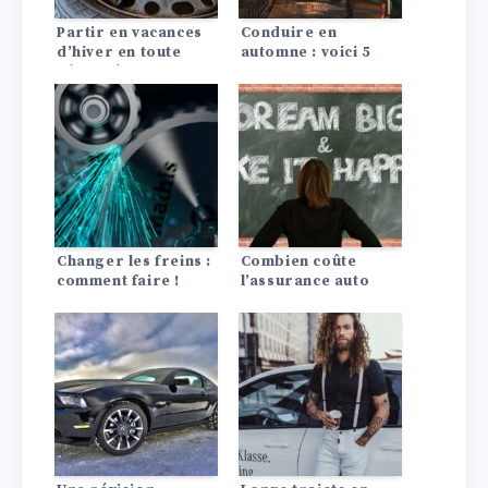
Partir en vacances
Conduire en
d’hiver en toute
automne : voici 5
sécurité ? Tout ce
choses auxquelles
qu’il faut savoir
vous devez faire
attention
Changer les freins :
Combien coûte
comment faire !
l’assurance auto
pour une Dodge?