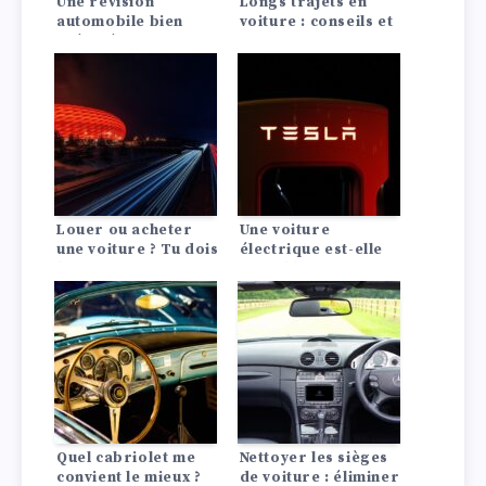
Une révision
Longs trajets en
automobile bien
voiture : conseils et
exécutée peut faire
astuces pour une
briller votre voiture
conduite détendue !
de luxe
Louer ou acheter
Une voiture
une voiture ? Tu dois
électrique est-elle
le savoir !
rentable ? La
comparaison avec
les moteurs à
combustion
Quel cabriolet me
Nettoyer les sièges
convient le mieux ?
de voiture : éliminer