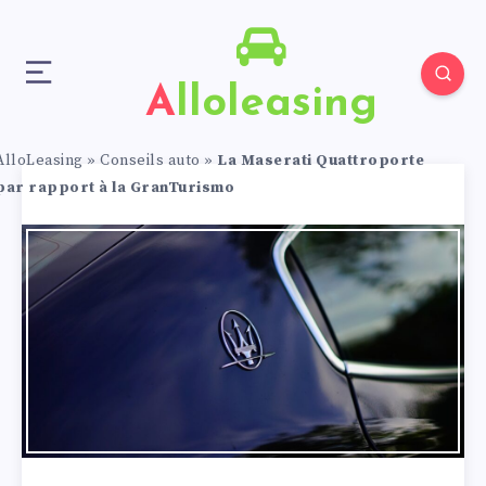
Alloleasing
AlloLeasing
»
Conseils auto
»
La Maserati Quattroporte
par rapport à la GranTurismo