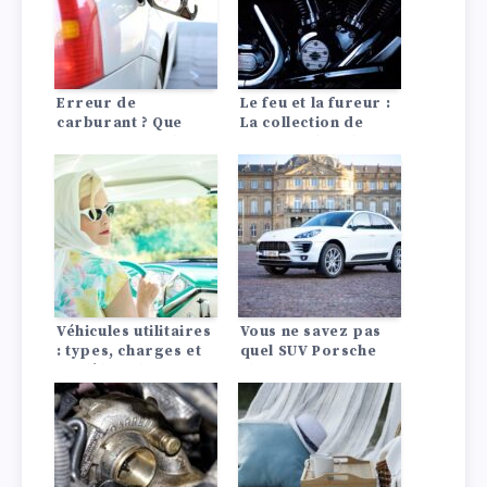
rapides
Erreur de
Le feu et la fureur :
carburant ? Que
La collection de
faire ? Nous te le
voitures de Johnny
disons !
Depp vous laissera
pantois.
Véhicules utilitaires
Vous ne savez pas
: types, charges et
quel SUV Porsche
modèles phares
choisir ? Voici une
comparaison entre
le Porsche Cayenne
2024 et le Porsche
Macan.