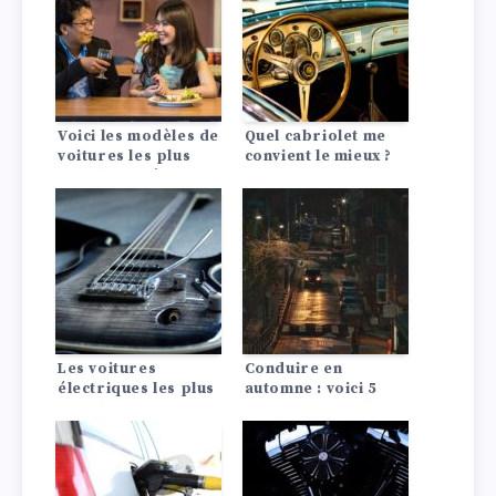
Voici les modèles de
Quel cabriolet me
voitures les plus
convient le mieux ?
populaires à offrir
à la personne qui
vous est chère pour
la Saint-Valentin
Les voitures
Conduire en
électriques les plus
automne : voici 5
rapides : Une
choses auxquelles
nouvelle génération
vous devez faire
de voitures
attention
électriques
étonnamment