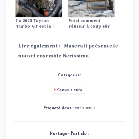
La 2025 Taycan
Voici comment
Turbo GT est la «
réussir à coup sûr
Porsche de série la
ton pique-nique en
plus puissante de
voiture !
tous les temps » et
Lire également :
Maserati présente le
elle bat tous les
records –
nouvel ensemble Nerissimo
Découvrez ses
performances, ses
caractéristiques et
Catégorisé:
son autonomie.
Conseils auto
carburant
Étiqueté dans :
Partager l'article :