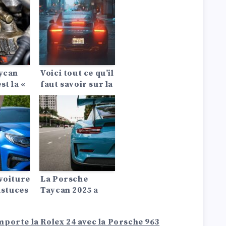
une comparaison
ble
entre le Porsche
ncept
Cayenne 2024 et
n X.
le Porsche
États-
Macan.
e la
t
aycan
Voici tout ce qu’il
st la «
faut savoir sur la
 série
Porsche 911
issante
Turbo S 2024 :
s temps
performances,
at tous
spécifications,
s –
intérieur et
 ses
changements.
ces,
voiture
La Porsche
tiques
astuces
Taycan 2025 a
plus de
.
puissance, plus
porte la Rolex 24 avec la Porsche 963
d’autonomie et