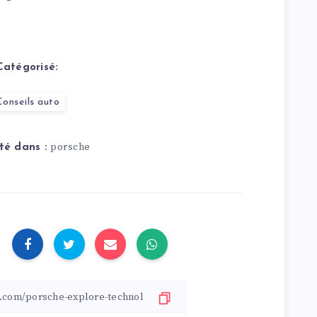
une accélération
plus rapide.
Catégorisé:
Conseils auto
porsche
té dans :