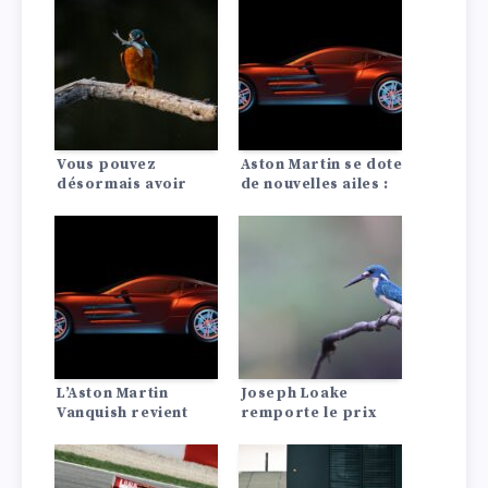
Vous pouvez
Aston Martin se dote
désormais avoir
de nouvelles ailes :
votre propre
Comment un
voiture de James
designer
Bond grâce aux
britannique a
poignées de porte à
redonné vie au
amortisseur
célèbre logo ailé.
électrique.
L’Aston Martin
Joseph Loake
Vanquish revient
remporte le prix
avec un nouveau
Aston Martin
moteur V-12, une
AUTOSPORT BRDC
nouvelle
du jeune pilote de