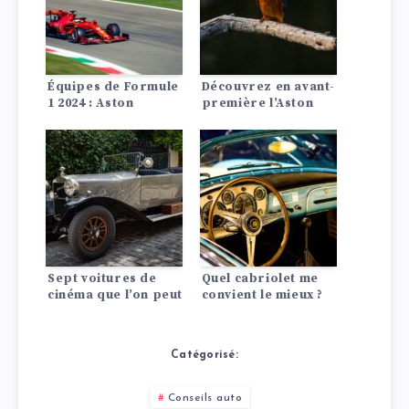
Équipes de Formule
Découvrez en avant-
1 2024 : Aston
première l’Aston
Martin, Ferrari,
Martin Vantage 2025
McLaren
: Spécifications,
intérieur et
extérieur
Sept voitures de
Quel cabriolet me
cinéma que l’on peut
convient le mieux ?
encore acheter
aujourd’hui
Catégorisé:
Conseils auto