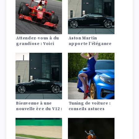
carrosserie et plus
l’année.
de puissance… Voici
un aperçu de cette
icône.
Attendez-vous à du
Aston Martin
grandiose : Voici
apporte l’élégance
cinq nouvelles
pure sous la forme
voitures de luxe qui
d’un Super Tourer à
valent la peine
toit ouvert – la DB12
d’être attendues.
Volante
Bienvenue à une
Tuning de voiture :
nouvelle ère du V12 :
conseils astuces
Aston Martin
annonce une
nouvelle Vanquish
plus rapide et plus
réactive.