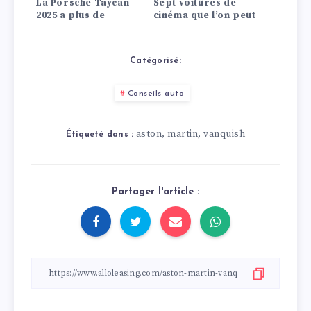
La Porsche Taycan
Sept voitures de
2025 a plus de
cinéma que l’on peut
puissance, plus
encore acheter
d’autonomie et une
aujourd’hui
accélération plus
Catégorisé:
rapide.
Conseils auto
aston
martin
vanquish
,
,
Étiqueté dans :
Partager l'article :