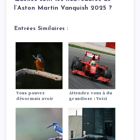
l’Aston Martin Vanquish 2025 ?
Entrées Similaires :
Vous pouvez
Attendez-vous à du
désormais avoir
grandiose : Voici
votre propre
cinq nouvelles
voiture de James
voitures de luxe qui
Bond grâce aux
valent la peine
poignées de porte à
d’être attendues.
amortisseur
électrique.