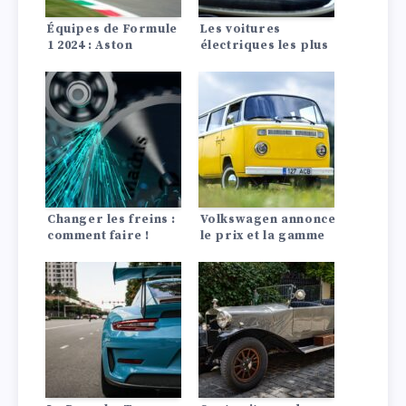
Équipes de Formule
Les voitures
1 2024 : Aston
électriques les plus
Martin, Ferrari,
rapides : Une
McLaren
nouvelle génération
de voitures
électriques
étonnamment
rapides
Changer les freins :
Volkswagen annonce
comment faire !
le prix et la gamme
de la 2025 ID. Buzz
2025 et nous donne
un premier aperçu
des nouveaux
intérieurs.