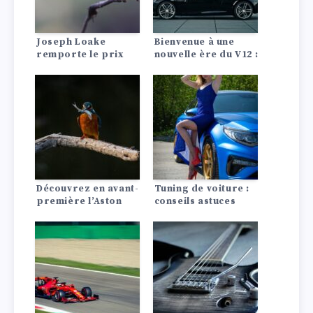
Joseph Loake
Bienvenue à une
remporte le prix
nouvelle ère du V12 :
Aston Martin
Aston Martin
AUTOSPORT BRDC
annonce une
du jeune pilote de
nouvelle Vanquish
l’année.
plus rapide et plus
réactive.
Découvrez en avant-
Tuning de voiture :
première l’Aston
conseils astuces
Martin Vantage 2025
: Spécifications,
intérieur et
extérieur