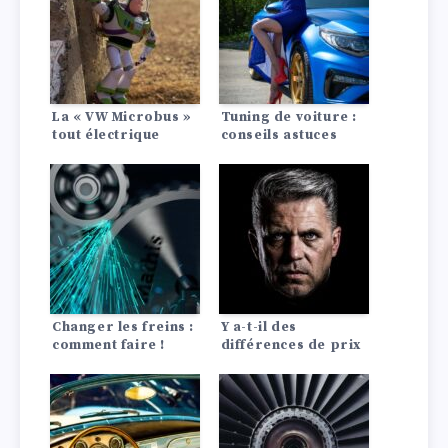
La « VW Microbus »
Tuning de voiture :
tout électrique
conseils astuces
ID.Buzz vaudra la
peine d’être
attendue. Et nous
attendrons….
Changer les freins :
Y a-t-il des
comment faire !
différences de prix
d’assurance auto
entre les Lada?