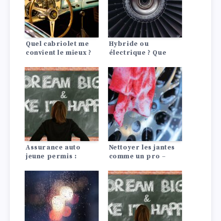
Quel cabriolet me
Hybride ou
convient le mieux ?
électrique ? Que
nous réserve
l’avenir ?
Assurance auto
Nettoyer les jantes
jeune permis :
comme un pro –
conseils pour payer
avec le bon
moins cher
nettoyage des jantes