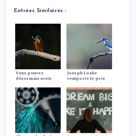
Entrées Similaires :
Vous pouvez
Joseph Loake
désormais avoir
remporte le prix
votre propre
Aston Martin
voiture de James
AUTOSPORT BRDC
Bond grâce aux
du jeune pilote de
poignées de porte à
l’année.
amortisseur
électrique.