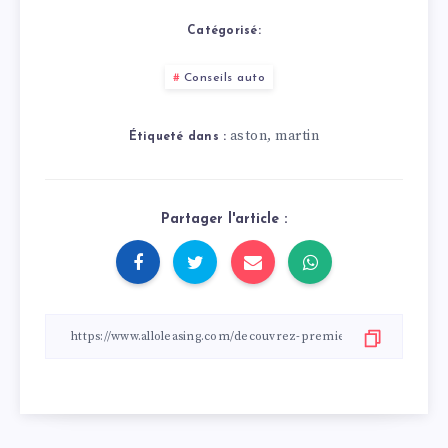
ou les quatre roues
comparaison avec
motrices à la
les moteurs à
Catégorisé:
voiture ?
combustion
Conseils auto
aston
martin
,
Étiqueté dans :
Partager l'article :