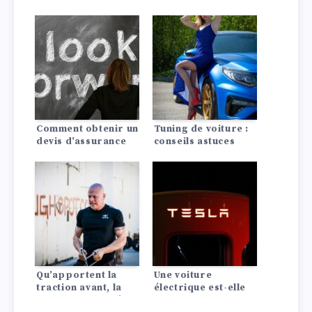
Martin, Ferrari,
pour une Dodge?
McLaren
Comment obtenir un
Tuning de voiture :
devis d’assurance
conseils astuces
auto pagani?
Qu’apportent la
Une voiture
traction avant, la
électrique est-elle
propulsion arrière
rentable ? La