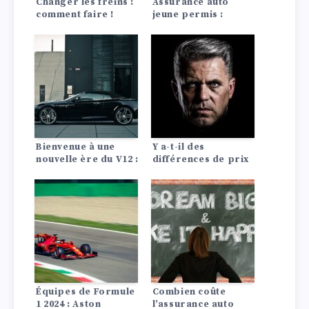
Changer les freins :
Assurance auto
comment faire !
jeune permis :
conseils pour payer
moins cher
Bienvenue à une
Y a-t-il des
nouvelle ère du V12 :
différences de prix
Aston Martin
d’assurance auto
annonce une
entre les Lada?
nouvelle Vanquish
plus rapide et plus
réactive.
Équipes de Formule
Combien coûte
1 2024 : Aston
l’assurance auto