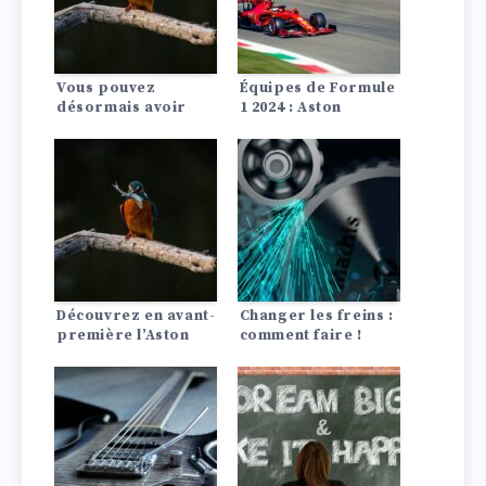
Vous pouvez
Équipes de Formule
désormais avoir
1 2024 : Aston
votre propre
Martin, Ferrari,
voiture de James
McLaren
Bond grâce aux
poignées de porte à
amortisseur
électrique.
Découvrez en avant-
Changer les freins :
première l’Aston
comment faire !
Martin Vantage 2025
: Spécifications,
intérieur et
extérieur