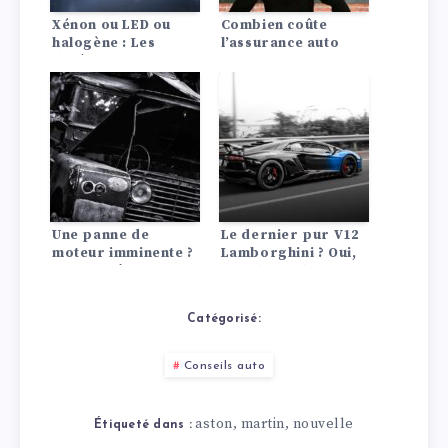
Xénon ou LED ou
Combien coûte
halogène : Les
l’assurance auto
différences en un
pour une Dodge?
coup d’œil !
Une panne de
Le dernier pur V12
moteur imminente ?
Lamborghini ? Oui,
12 Symptômes,
c’est la fin d’une
13 Causes
époque pour
l’Aventador, la
Catégorisé:
voiture de sport
emblématique qui a
défini une décennie.
Conseils auto
aston
martin
nouvelle
,
,
Étiqueté dans :