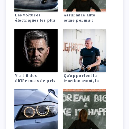
Les voitures
Assurance auto
électriques les plus
jeune permis :
rapides : Une
conseils pour payer
nouvelle génération
moins cher
de voitures
électriques
étonnamment
rapides
Y a-t-il des
Qu’apportent la
différences de prix
traction avant, la
d’assurance auto
propulsion arrière
entre les Lada?
ou les quatre roues
motrices à la
voiture ?