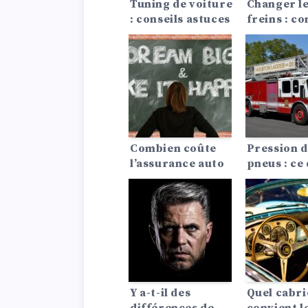
Tuning de voiture
Changer l
: conseils astuces
freins : 
faire !
Combien coûte
Pression d
l’assurance auto
pneus : ce
pour une Dodge?
dois savoir
Y a-t-il des
Quel cabri