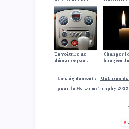
différences de
convient l
prix d’assurance
?
auto entre les
Lada?
Ta voiture ne
Changer l
démarre pas :
bougies d
Voici les 10
préchauff
causes les plus
d’allumage
Lire également :
McLaren dév
fréquentes !
comment 
marche !
pour le McLaren Trophy 2025