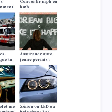
es
Convertir mph en
comment
kmh
es
Assurance auto
 que tu
jeune permis :
 !
conseils pour
payer moins cher
olet me
Xénon ou LED ou