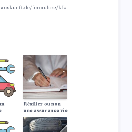
z-auskunft.de/formulare/kfz-
un
Résilier ou non
e
une assurance vie
nt la
?
trat