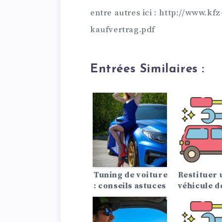
entre autres ici : http://www.kf
kaufvertrag.pdf
Entrées Similaires :
Tuning de voiture
Restituer 
: conseils astuces
véhicule d
leasing ava
fin du con