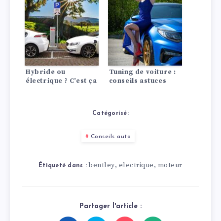
être les plus
les moteurs à
avancés de
combustion
l’histoire.
Hybride ou
Tuning de voiture :
électrique ? C’est ça
conseils astuces
qui compte !
Catégorisé:
Conseils auto
bentley
electrique
moteur
,
,
Étiqueté dans :
Partager l'article :