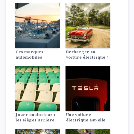
secoue l’industrie
Continental GT W12
automobile
fait ses adieux –
mais vous pouvez
encore posséder ce
morceau d’histoire
automobile.
Ces marques
Recharger sa
automobiles
voiture électrique ?
proposeront des
à la maison ou à une
véhicules
borne de recharge :
électriques de luxe
coûts, possibilités
d’ici 2030
Jouer au docteur :
Une voiture
les sièges arrière
électrique est-elle
du Bentley Bentayga
rentable ? La
EWB pourraient
comparaison avec