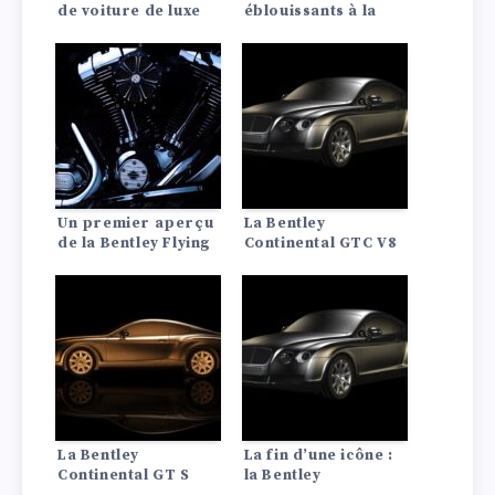
de voiture de luxe
éblouissants à la
dont vous ne pouvez
peinture néon – le
pas vous passer
configurateur 2021
permet aux clients
de Bentley de
personnaliser leur
véhicule à l’infini.
Un premier aperçu
La Bentley
de la Bentley Flying
Continental GTC V8
Spur 2025 avec le
est-elle
tout nouveau
extrêmement cool ?
groupe
motopropulseur
Ultra Performance
Hybrid – Voici tout
ce que nous savons
La Bentley
La fin d’une icône :
Continental GT S
la Bentley