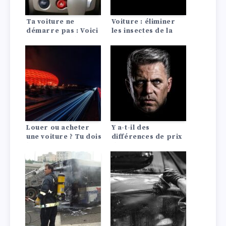
Ta voiture ne
Voiture : éliminer
démarre pas : Voici
les insectes de la
les 10 causes les
vitre et de la
plus fréquentes !
peinture avec une
éponge à mouches
Louer ou acheter
Y a-t-il des
une voiture ? Tu dois
différences de prix
le savoir !
d’assurance auto
entre les Lada?