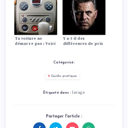
combustion
Ta voiture ne
Y a-t-il des
démarre pas : Voici
différences de prix
les 10 causes les
d’assurance auto
plus fréquentes !
entre les Lada?
Catégorisé:
Guide pratique
lavage
Étiqueté dans :
Partager l'article :