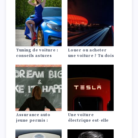
Tuning de voiture :
Louer ou acheter
conseils astuces
une voiture ? Tu dois
le savoir !
Assurance auto
Une voiture
jeune permis :
électrique est-elle
conseils pour payer
rentable ? La
moins cher
comparaison avec
les moteurs à