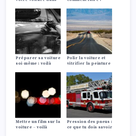
une bonne station de
lavage.
Préparer sa voiture
Polir la voiture et
soi-même : voilà
vitrifier la peinture
comment faire !
: Conseils astuces
Mettre un film sur la
Pression des pneus :
voiture – voilà
ce que tu dois savoir
comment faire !
!