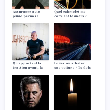
Assurance auto
Quel cabriolet me
jeune permis :
convient le mieux ?
conseils pour payer
moins cher
Qu’apportent la
Louer ou acheter
traction avant, la
une voiture ? Tu dois
propulsion arrière
le savoir !
ou les quatre roues
motrices à la
voiture ?