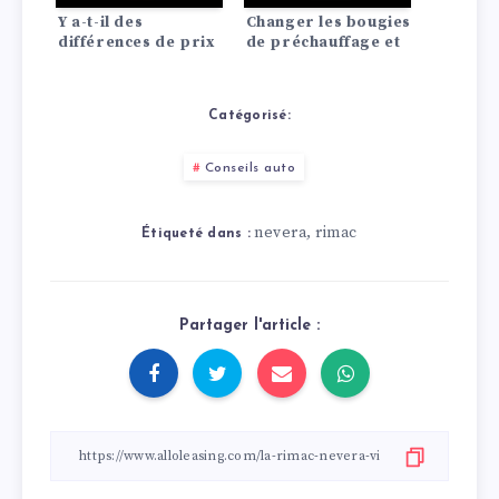
Y a-t-il des
Changer les bougies
différences de prix
de préchauffage et
d’assurance auto
d’allumage :
entre les Lada?
comment ça marche
!
Catégorisé:
Conseils auto
nevera
rimac
,
Étiqueté dans :
Partager l'article :