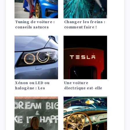
Tuning de voiture :
Changer les freins :
conseils astuces
comment faire !
Xénon ou LED ou
Une voiture
halogène : Les
électrique est-elle
différences en un
rentable ? La
coup d’œil !
comparaison avec
les moteurs à
combustion