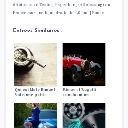
d’Automotive Testing Papenburg (Alloleasing) en
France, sur une ligne droite de 4,0 km. | Rimac
Entrées Similaires :
Qui est Mate Rimac ?
Rimac et Bugatti
Voici une petite
concluent un
chronologie de sa
partenariat
vie et de sa société
mutuellement
croate d’«
bénéfique
hypercars » pour
véhicules
électriques.