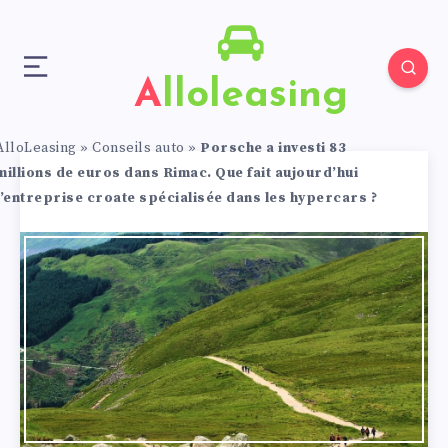
Alloleasing
AlloLeasing
»
Conseils auto
»
Porsche a investi 83
millions de euros dans Rimac. Que fait aujourd’hui
l’entreprise croate spécialisée dans les hypercars ?