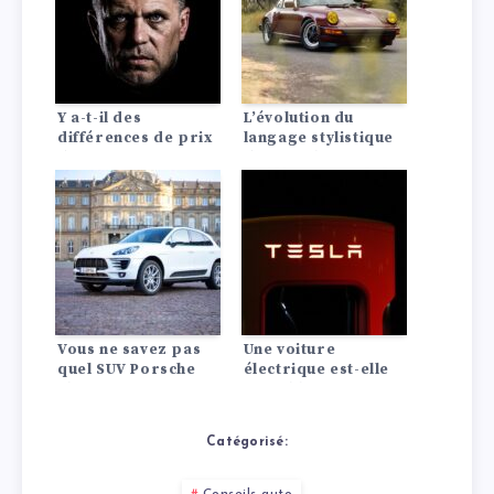
Y a-t-il des
L’évolution du
différences de prix
langage stylistique
d’assurance auto
de Porsche : De
entre les Lada?
l’héritage classique
à la distinction
moderne
Vous ne savez pas
Une voiture
quel SUV Porsche
électrique est-elle
choisir ? Voici une
rentable ? La
comparaison entre
comparaison avec
le Porsche Cayenne
les moteurs à
Catégorisé:
2024 et le Porsche
combustion
Macan.