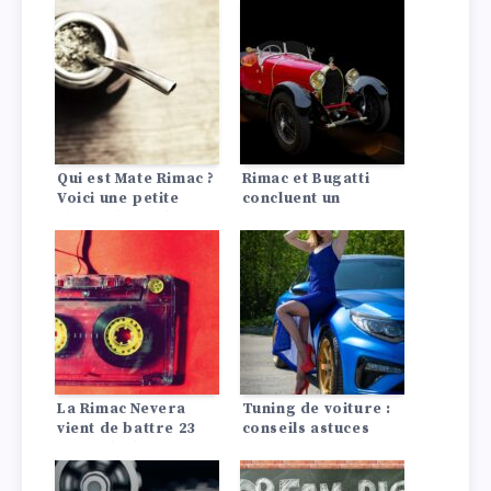
Qui est Mate Rimac ?
Rimac et Bugatti
Voici une petite
concluent un
chronologie de sa
partenariat
vie et de sa société
mutuellement
croate d’«
bénéfique
hypercars » pour
véhicules
électriques.
La Rimac Nevera
Tuning de voiture :
vient de battre 23
conseils astuces
records de vitesse
en une seule journée