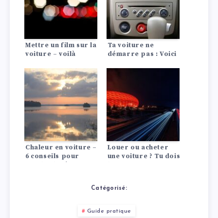
Mettre un film sur la
Ta voiture ne
voiture – voilà
démarre pas : Voici
comment faire !
les 10 causes les
plus fréquentes !
Chaleur en voiture –
Louer ou acheter
6 conseils pour
une voiture ? Tu dois
garder la tête
le savoir !
froide au volant
Catégorisé:
Guide pratique