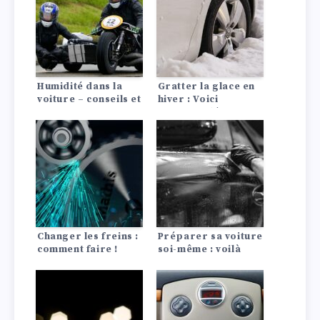
Humidité dans la
Gratter la glace en
voiture – conseils et
hiver : Voici
astuces pour
comment dégivrer
déshumidifier la
ta voiture !
voiture
Changer les freins :
Préparer sa voiture
comment faire !
soi-même : voilà
comment faire !