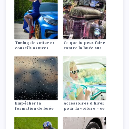
Tuning de voiture :
Ce que tu peux faire
conseils astuces
contre la buée sur
les vitres de ta
voiture
Empêcher la
Accessoires d’hiver
formation de buée
pour la voiture – ce
sur les vitres de la
dont vous avez
voiture grâce à la
vraiment besoin
climatisation