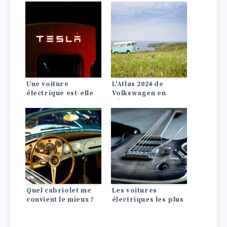
d’autonomie et une
accélération plus
rapide.
Une voiture
L’Atlas 2024 de
électrique est-elle
Volkswagen en
rentable ? La
détail :
comparaison avec
Performances,
les moteurs à
spécifications,
combustion
intérieur et
technologie
Quel cabriolet me
Les voitures
convient le mieux ?
électriques les plus
rapides : Une
nouvelle génération