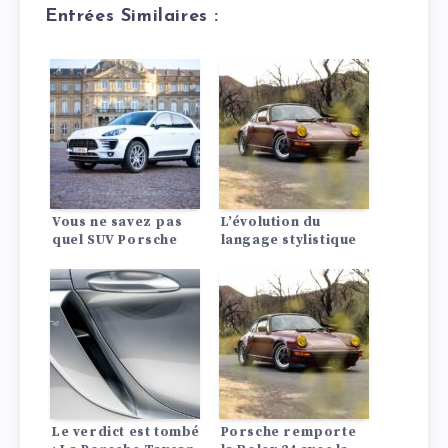
Entrées Similaires :
Vous ne savez pas
L’évolution du
quel SUV Porsche
langage stylistique
choisir ? Voici une
de Porsche : De
comparaison entre
l’héritage classique
le Porsche Cayenne
à la distinction
2024 et le Porsche
moderne
Macan.
Le verdict est tombé
Porsche remporte