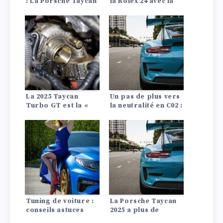
: La Porsche Taycan
la Rolex 24 avec la
est le meilleur
Porsche 963 n°7
véhicule électrique
au monde. Voici
pourquoi.
La 2025 Taycan
Un pas de plus vers
Turbo GT est la «
la neutralité en C02 :
Porsche de série la
Le nouveau
plus puissante de
carburant
tous les temps » et
électronique de
elle bat tous les
Porsche est prêt à
records –
transformer les
Découvrez ses
moteurs à
performances, ses
combustion dans les
caractéristiques et
années à venir.
son autonomie.
Tuning de voiture :
La Porsche Taycan
conseils astuces
2025 a plus de
puissance, plus