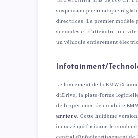
tard et offrira plus de 600 ch. L
suspension pneumatique réglable
directrices. Le premier modèle 
secondes et d’atteindre une vit
un véhicule entièrement électriq
Infotainment/Technol
Le lancement de la BMW iX annon
d’iDrive, la plate-forme logiciel
de l’expérience de conduite BM
arriere
. Cette huitième version
incurvé qui fusionne le combiné 
central d’infodivertissement de 