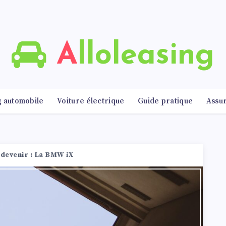
Alloleasing
g automobile
Voiture électrique
Guide pratique
Assu
 devenir : La BMW iX