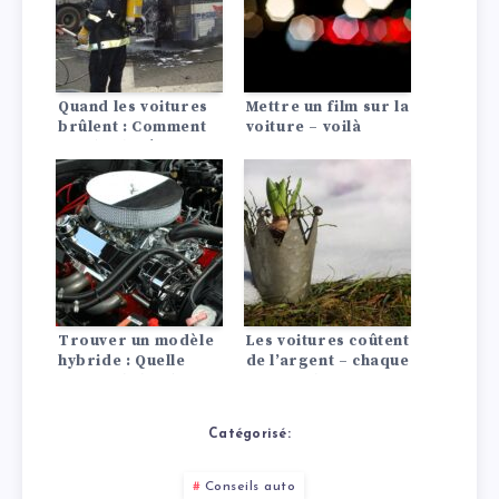
Quand les voitures
Mettre un film sur la
brûlent : Comment
voiture – voilà
garder la tête
comment faire !
froide !
Trouver un modèle
Les voitures coûtent
hybride : Quelle
de l’argent – chaque
voiture hybride me
jour et chaque
convient le mieux ?
kilomètre. Mais
combien cela coûte-
Catégorisé:
t-il ?
Conseils auto