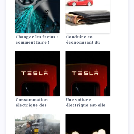
Changer les freins :
Conduire en
comment faire !
économisant du
carburant : 10
astuces pour
économiser du
carburant !
Consommation
Une voiture
électrique des
électrique est-elle
voitures électriques
rentable ? La
: les faits les plus
comparaison avec
importants
les moteurs à
combustion