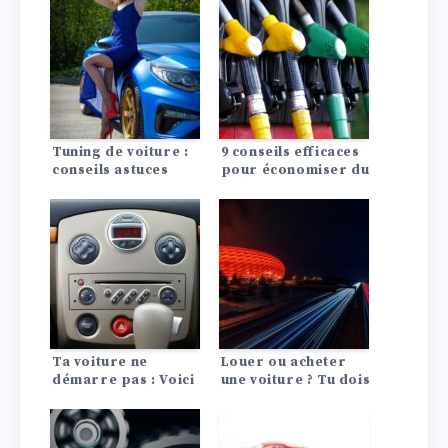
Tuning de voiture :
9 conseils efficaces
conseils astuces
pour économiser du
carburant :
Comment
économiser du
carburant ?
Ta voiture ne
Louer ou acheter
démarre pas : Voici
une voiture ? Tu dois
les 10 causes les
le savoir !
plus fréquentes !