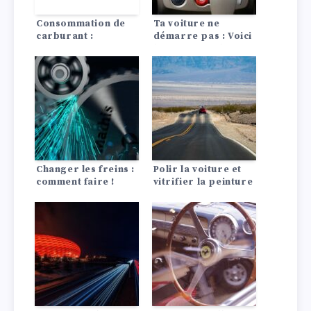
Consommation de
Ta voiture ne
carburant :
démarre pas : Voici
moyenne, facteurs
les 10 causes les
d’influence
plus fréquentes !
Changer les freins :
Polir la voiture et
comment faire !
vitrifier la peinture
: Conseils astuces