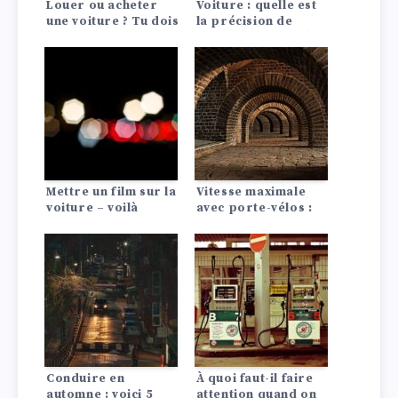
Louer ou acheter
Voiture : quelle est
une voiture ? Tu dois
la précision de
le savoir !
votre compteur de
vitesse ?
Mettre un film sur la
Vitesse maximale
voiture – voilà
avec porte-vélos :
comment faire !
ce que tu dois savoir
!
Conduire en
À quoi faut-il faire
automne : voici 5
attention quand on