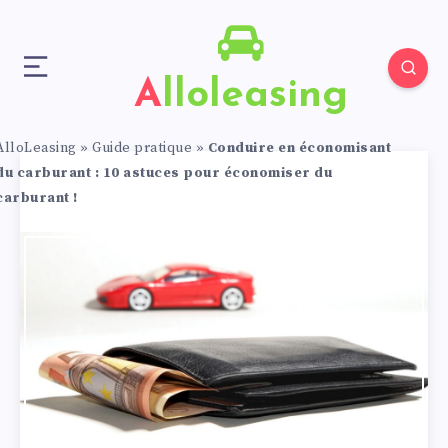
Alloleasing
AlloLeasing
»
Guide pratique
»
Conduire en économisant
du carburant : 10 astuces pour économiser du
carburant !