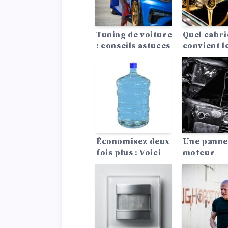
Tuning de voiture
Quel cabri
: conseils astuces
convient l
?
Économisez deux
Une panne
fois plus : Voici
moteur
les 7
imminente
économiseurs
12 Symptô
d’essence les
13 Causes
moins chers.