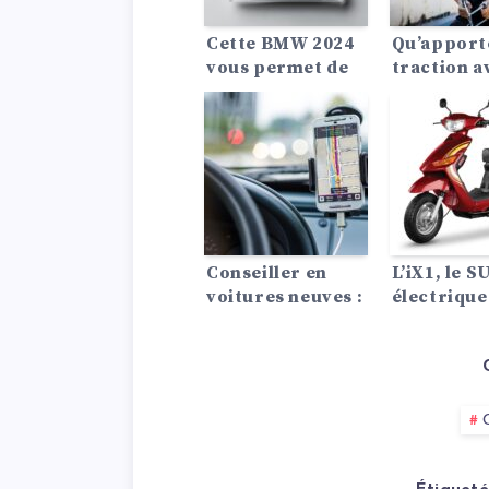
Cette BMW 2024
Qu’apporte
vous permet de
traction av
diriger avec vos
propulsio
yeux
arrière ou
quatre ro
motrices à
voiture ?
Conseiller en
L’iX1, le S
voitures neuves :
électrique
Quel SUV me
abordable
convient le mieux
conçu par
?
arrive en 2