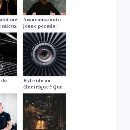
olet me
Assurance auto
e mieux
jeune permis :
conseils pour
payer moins cher
 de
Hybride ou
électrique ? Que
 ?
nous réserve
mes,
l’avenir ?