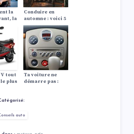
nt la
Conduire en
ant, la
automne : voici 5
n
choses
 les
auxquelles vous
ues
devez faire
 la
attention
UV tout
Ta voiture ne
 le plus
démarre pas :
 jamais
Voici les 10
 BMW,
causes les plus
023 !
fréquentes !
Catégorisé:
Conseils auto