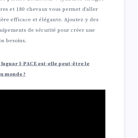
res et 180 chevaux vous permet d’aller
ière efficace et élégante. Ajoutez-y des
quipements de sécurité pour créer une
os besoins.
 Jaguar I-PACE est-elle peut-être le
au monde ?