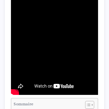
Sommaire