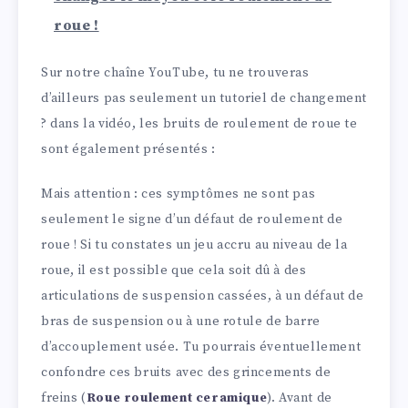
roue !
Sur notre chaîne YouTube, tu ne trouveras
d’ailleurs pas seulement un tutoriel de changement
? dans la vidéo, les bruits de roulement de roue te
sont également présentés :
Mais attention : ces symptômes ne sont pas
seulement le signe d’un défaut de roulement de
roue ! Si tu constates un jeu accru au niveau de la
roue, il est possible que cela soit dû à des
articulations de suspension cassées, à un défaut de
bras de suspension ou à une rotule de barre
d’accouplement usée. Tu pourrais éventuellement
confondre ces bruits avec des grincements de
freins (
Roue roulement ceramique
). Avant de