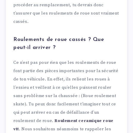
procéder au remplacement, tu devrais donc
t’assurer que les roulements de roue sont vraiment
cassés.
Roulements de roue cassés ? Que
peut-il arriver ?
Ce n’est pas pour rien que les roulements de roue
font partie des pièces importantes pour la sécurité
de ton véhicule. En effet, ils relient les roues à
l’essieu et veillent à ce qu’elles puissent rouler
sans problème sur la chaussée : (Roue roulement
skate). Tu peux donc facilement t’imaginer tout ce
qui peut arriver en cas de défaillance d’un
roulement de roue.
Roulement ceramique roue
vtt
. Nous souhaitons néanmoins te rappeler les