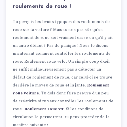
roulements de roue !
Tu perçois les bruits typiques des roulements de
roue sur ta voiture ? Mais tu n’es pas sûr qu’un
roulement de roue soit vraiment cassé ou qu’il y ait
un autre défaut ? Pas de panique ! Nous te disons
maintenant comment contrôler les roulements de
roue. Roulement roue velo. Un simple coup d’œil
ne suffit malheureusement pas à détecter un
défaut de roulement de roue, car celui-ci se trouve
derrière le moyeu de roue et la jante.
Roulement
roue voiture
. Tu dois donc faire preuve d’un peu
de créativité si tu veux contrôler les roulements de
roue.
Roulement roue vtt
. Si les conditions de
circulation le permettent, tu peux procéder de la
manière suivante :