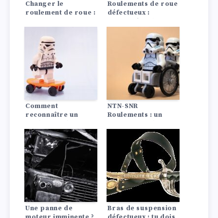
Changer le
Roulements de roue
roulement de roue :
défectueux :
Instructions pour
reconnaître les
changer le moyeu et
bruits comme signes
le roulement de
!
roue !
Comment
NTN-SNR
reconnaître un
Roulements : un
roulement de roue
important fabricant
défectueux ?
de pièces détachées
!
Une panne de
Bras de suspension
moteur imminente ?
défectueux : tu dois