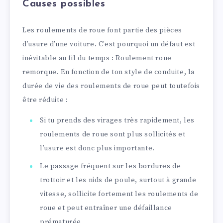
Causes possibles
Les roulements de roue font partie des pièces
d’usure d’une voiture. C’est pourquoi un défaut est
inévitable au fil du temps : Roulement roue
remorque. En fonction de ton style de conduite, la
durée de vie des roulements de roue peut toutefois
être réduite :
Si tu prends des virages très rapidement, les
roulements de roue sont plus sollicités et
l’usure est donc plus importante.
Le passage fréquent sur les bordures de
trottoir et les nids de poule, surtout à grande
vitesse, sollicite fortement les roulements de
roue et peut entraîner une défaillance
prématurée.