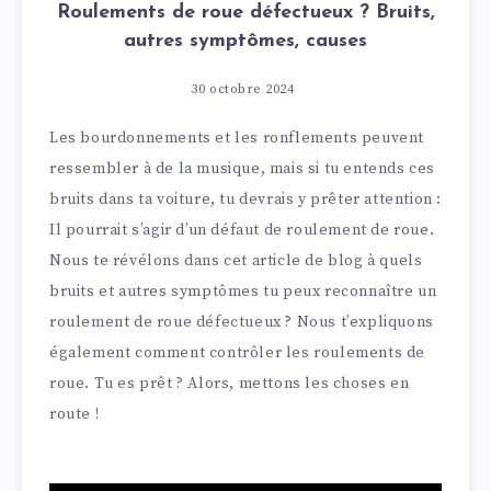
Roulements de roue défectueux ? Bruits,
autres symptômes, causes
30 octobre 2024
Les bourdonnements et les ronflements peuvent
ressembler à de la musique, mais si tu entends ces
bruits dans ta voiture, tu devrais y prêter attention :
Il pourrait s’agir d’un défaut de roulement de roue.
Nous te révélons dans cet article de blog à quels
bruits et autres symptômes tu peux reconnaître un
roulement de roue défectueux ? Nous t’expliquons
également comment contrôler les roulements de
roue. Tu es prêt ? Alors, mettons les choses en
route !