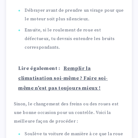
Débrayer avant de prendre un virage pour que
le moteur soit plus silencieux.
Ensuite, si le roulement de roue est
défectueux, tu devrais entendre les bruits
correspondants.
Lire également :
Remplir la
climatisation soi-même ? Faire soi-
même n'est pas toujours mieux !
Sinon, le changement des freins ou des roues est
une bonne occasion pour un contrôle. Voici la
meilleure façon de procéder :
Soulève ta voiture de manière à ce que la roue