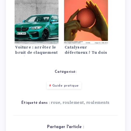
plus fréquentes !
Symptômes, coûts,
réparation
Voiture : arrêter le
Catalyseur
bruit de claquement
défectueux ? Tu dois
après un
le savoir !
changement de roue
Catégorisé:
Guide pratique
roue
roulement
roulements
,
,
Étiqueté dans :
Partager l'article :