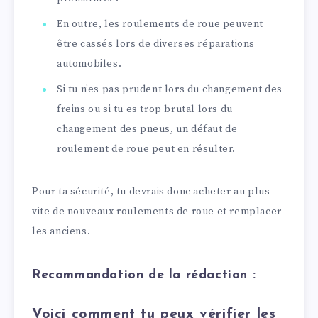
En outre, les roulements de roue peuvent
être cassés lors de diverses réparations
automobiles.
Si tu n’es pas prudent lors du changement des
freins ou si tu es trop brutal lors du
changement des pneus, un défaut de
roulement de roue peut en résulter.
Pour ta sécurité, tu devrais donc acheter au plus
vite de nouveaux roulements de roue et remplacer
les anciens.
Recommandation de la rédaction :
Voici comment tu peux vérifier les