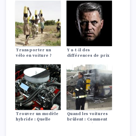
remèdes maison
Transporter un
Y a-t-il des
vélo en voiture ?
différences de prix
C’est possible !
d’assurance auto
entre les Lada?
Trouver un modèle
Quand les voitures
hybride : Quelle
brûlent : Comment
voiture hybride me
garder la tête
convient le mieux ?
froide !