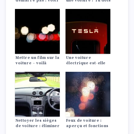
démarre pas : Voici
une voiture ? Tu dois
les 10 causes les
le savoir !
plus fréquentes !
Mettre un film sur la
Une voiture
voiture – voilà
électrique est-elle
comment faire !
rentable ? La
comparaison avec
les moteurs à
combustion
Nettoyer les sièges
Feux de voiture :
de voiture : éliminer
aperçu et fonctions
les taches avec des