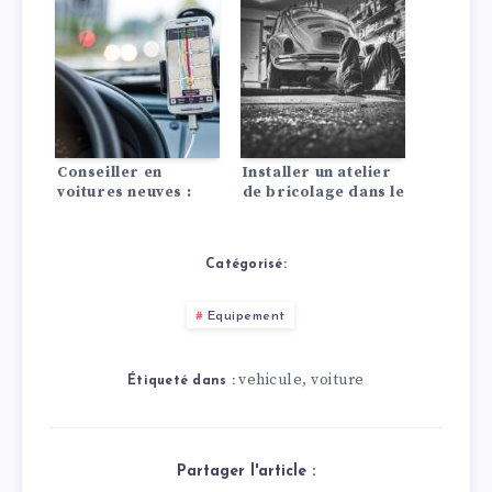
voiture intelligente
Conseiller en
Installer un atelier
voitures neuves :
de bricolage dans le
Quel SUV me
garage : Voici
convient le mieux ?
comment faire !
Catégorisé:
Equipement
vehicule
voiture
,
Étiqueté dans :
Partager l'article :