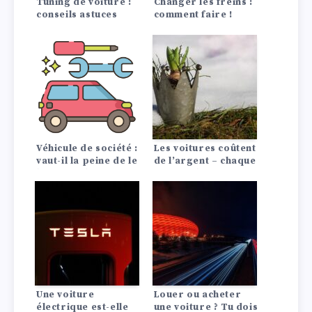
Tuning de voiture :
Changer les freins :
conseils astuces
comment faire !
Véhicule de société :
Les voitures coûtent
vaut-il la peine de le
de l’argent – chaque
louer ou de
jour et chaque
l’acheter ?
kilomètre. Mais
combien cela coûte-
t-il ?
Une voiture
Louer ou acheter
électrique est-elle
une voiture ? Tu dois