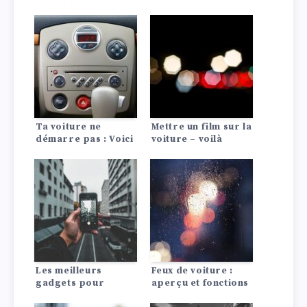
rentable ? La
le savoir !
comparaison avec
les moteurs à
combustion
Ta voiture ne
Mettre un film sur la
démarre pas : Voici
voiture – voilà
les 10 causes les
comment faire !
plus fréquentes !
Les meilleurs
Feux de voiture :
gadgets pour
aperçu et fonctions
rendre votre