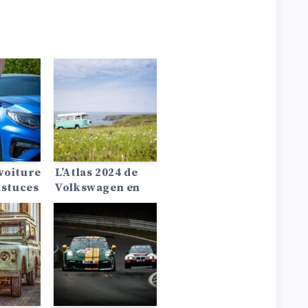
voiture
L’Atlas 2024 de
astuces
Volkswagen en
détail :
Performances,
spécifications,
intérieur et
technologie