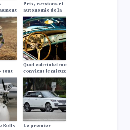
s
Prix, versions et
iasment
autonomie de la
nd
Porsche Macan
ender
EV 2024
 ce
savoir
Quel cabriolet me
 tout
convient le mieux
?
udra la
re
Et nous
s….
e Rolls-
Le premier