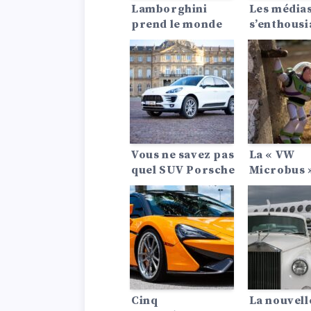
Lamborghini
Les média
prend le monde
s’enthous
d’assaut avec la
pour le La
tournée de l’Urus
Rover Def
SE
2024. Voici
qu’il faut 
Vous ne savez pas
La « VW
quel SUV Porsche
Microbus »
choisir ? Voici
électrique
une comparaison
ID.Buzz va
entre le Porsche
peine d’êt
Cayenne 2024 et
attendue. 
le Porsche
attendron
Macan.
Cinq
La nouvell