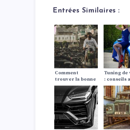
Entrées Similaires :
Comment
Tuning de 
trouver la bonne
: conseils 
position assise en
voiture !