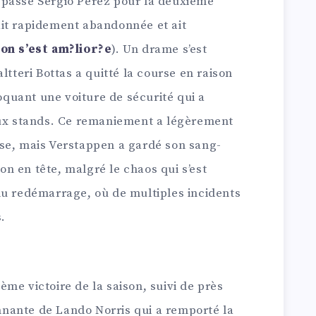
épassé Sergio Perez pour la deuxième
l’ait rapidement abandonnée et ait
ion s’est am?lior?e
). Un drame s’est
ltteri Bottas a quitté la course en raison
uant une voiture de sécurité qui a
aux stands. Ce remaniement a légèrement
se, mais Verstappen a gardé son sang-
ion en tête, malgré le chaos qui s’est
du redémarrage, où de multiples incidents
s.
me victoire de la saison, suivi de près
nante de Lando Norris qui a remporté la