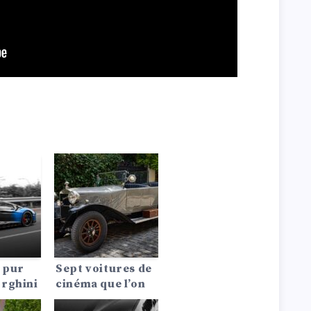
 pur
Sept voitures de
rghini
cinéma que l’on
 la fin
peut encore