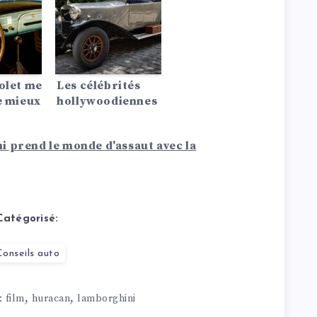
olet me
Les célébrités
e mieux
hollywoodiennes
continuent
d’influencer le
 prend le monde d'assaut avec la
monde de
l’automobile en
exhibant leurs
machines de luxe
exquises –
Catégorisé:
Découvrez ce que
ces célébrités
Conseils auto
conduisent.
,
,
film
huracan
lamborghini
: