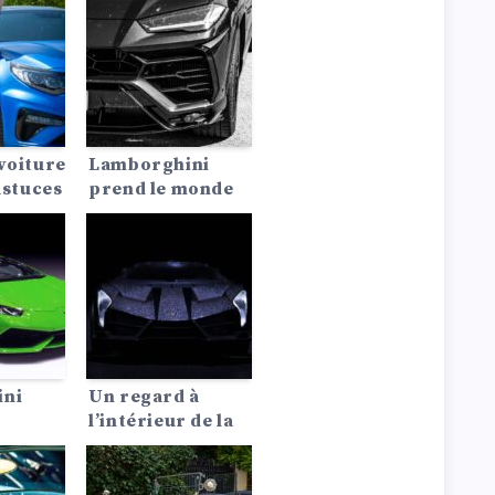
que
acheter
ntador,
aujourd’hui
 de
ique
i une
voiture
Lamborghini
astuces
prend le monde
d’assaut avec la
tournée de l’Urus
SE
ini
Un regard à
l’intérieur de la
ecord
Lamborghini
Centenario