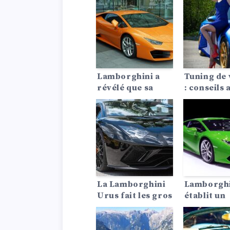
faire !
d’une épo
pour l’Ave
la voiture
sport
emblémat
qui a défin
décennie.
Lamborghini a
Tuning de 
révélé que sa
: conseils 
prochaine super
voiture de sport
HPEV sera
équipée d’un
moteur V8
hybride biturbo.
La Lamborghini
Lamborgh
Urus fait les gros
établit un
titres – Pourquoi
nouveau r
les célébrités
du tour
aiment-elles tant