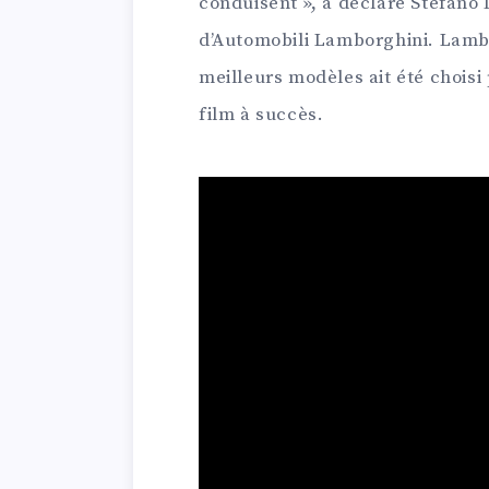
conduisent », a déclaré Stefano
d’Automobili Lamborghini. Lambo
meilleurs modèles ait été choisi
film à succès.