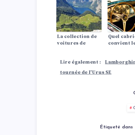
ce SUV hypercar
?
La collection de
Quel cabri
voitures de
convient l
Kendall Jenner :
?
un regard sur la
Lire également :
Lamborghini
collection de
voitures de
tournée de l'Urus SE
classe mondiale.
Étiqueté dans 