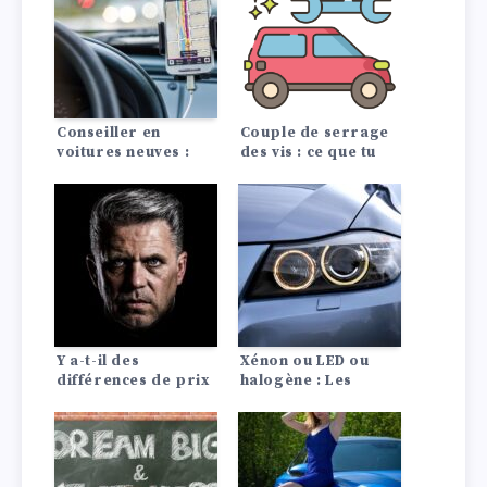
combustion
Conseiller en
Couple de serrage
voitures neuves :
des vis : ce que tu
Quel SUV me
dois savoir !
convient le mieux ?
Y a-t-il des
Xénon ou LED ou
différences de prix
halogène : Les
d’assurance auto
différences en un
entre les Lada?
coup d’œil !