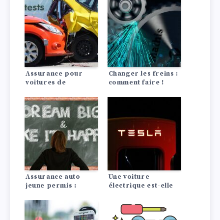
Assurance pour
Changer les freins :
voitures de
comment faire !
collection : coûts,
prestations
conditions
préalables
Assurance auto
Une voiture
jeune permis :
électrique est-elle
conseils pour payer
rentable ? La
moins cher
comparaison avec
les moteurs à