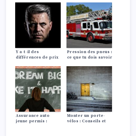
Y a-t-il des
Pression des pneus :
différences de prix
ce que tu dois savoir
d’assurance auto
!
entre les Lada?
Assurance auto
Monter un porte-
jeune permis :
vélos : Conseils et
conseils pour payer
astuces !
moins cher