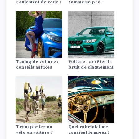
roulement de roue :
comme un pro –
Instructions pour
avec le bon
changer le moyeu et
nettoyage des jantes
le roulement de
roue !
Tuning de voiture :
Voiture : arrêter le
conseils astuces
bruit de claquement
après un
changement de roue
Transporter un
Quel cabriolet me
vélo en voiture ?
convient le mieux ?
C’est possible !