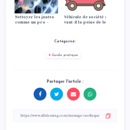
Nettoyer les jantes
Véhicule de société :
comme un pro –
vaut-il la peine de le
avec le bon
louer ou de
nettoyage des jantes
l’acheter ?
Catégorisé:
Guide pratique
Partager l'article :