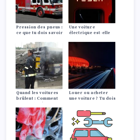
Pression des pneus :
Une voiture
ce que tu dois savoir
électrique est-elle
!
rentable ? La
comparaison avec
les moteurs à
combustion
Quand les voitures
Louer ou acheter
brûlent : Comment
une voiture ? Tu dois
garder la tête
le savoir !
froide !