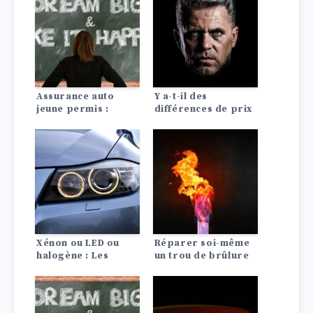
Assurance auto
Y a-t-il des
jeune permis :
différences de prix
conseils pour payer
d’assurance auto
moins cher
entre les Lada?
Xénon ou LED ou
Réparer soi-même
halogène : Les
un trou de brûlure
différences en un
dans le siège de
coup d’œil !
voiture ou le ciel de
pavillon