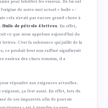
ains pour lubrifier les essieux. Ils lui ont
l’origine de notre mot actuel « huile » :
Mais cela n’avait pas encore grand-chose à
e.
Huile de pétrole 4 lettres
. En effet,
était ce que nous appelons aujourd’hui du
lettres. C’est la substance qui jaillit de la
, ce produit brut non raffiné signifierait
es essieux des chars romains, il a
é pour répondre aux exigences actuelles.
xigeant, ça l’est aussi. En effet, lors du
assé de ses impuretés afin de pouvoir
onctionner » est à prendre au sens