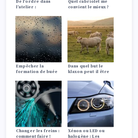
De l’ordre dans
Quel cabriolet me
l’atelier :
convient le mieux ?
Apprendre des
professionnels
Empêcher la
Dans quel but le
formation de buée
klaxon peut-il être
sur les vitres de la
utilisé en
voiture grâce à la
agglomération ou
climatisation
hors agglomération
?
Changer les freins :
Xénon ou LED ou
comment faire !
halogène : Les