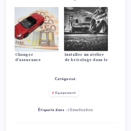
différences en un
coup d’œil !
Changer
Installer un atelier
d’assurance
de bricolage dans le
automobile : Ça vaut
garage : Voici
le coup !
comment faire !
Catégorisé:
Equipement
climatisation
Étiqueté dans :