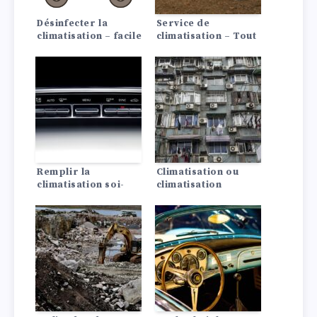
Désinfecter la
Service de
climatisation – facile
climatisation – Tout
à faire soi-même !
ce que tu dois savoir
!
Remplir la
Climatisation ou
climatisation soi-
climatisation
même ? Faire soi-
automatique ?
même n’est pas
Quelles sont les
toujours mieux !
différences ?