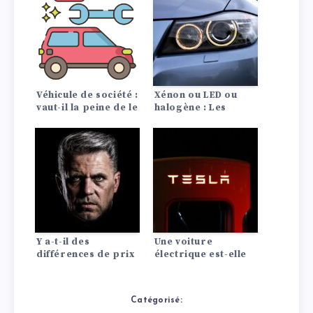
Véhicule de société :
Xénon ou LED ou
vaut-il la peine de le
halogène : Les
louer ou de
différences en un
l’acheter ?
coup d’œil !
Y a-t-il des
Une voiture
différences de prix
électrique est-elle
d’assurance auto
rentable ? La
entre les Lada?
comparaison avec
les moteurs à
Catégorisé:
combustion