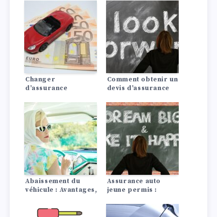
Changer
Comment obtenir un
d’assurance
devis d’assurance
automobile : Ça vaut
auto pagani?
le coup !
Abaissement du
Assurance auto
véhicule : Avantages,
jeune permis :
coûts ce qu’il faut
conseils pour payer
savoir
moins cher