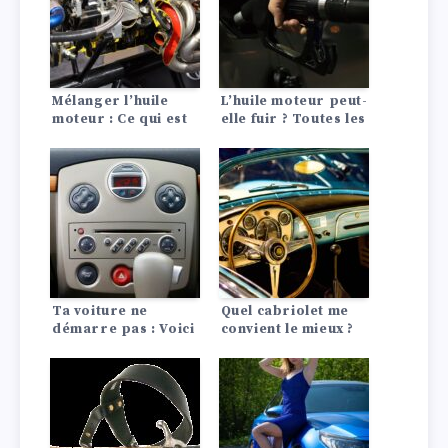
Mélanger l’huile
L’huile moteur peut-
moteur : Ce qui est
elle fuir ? Toutes les
possible – et ce qui
infos sur la durée
ne l’est pas
de vie de l’huile
moteur !
Ta voiture ne
Quel cabriolet me
démarre pas : Voici
convient le mieux ?
les 10 causes les
plus fréquentes !