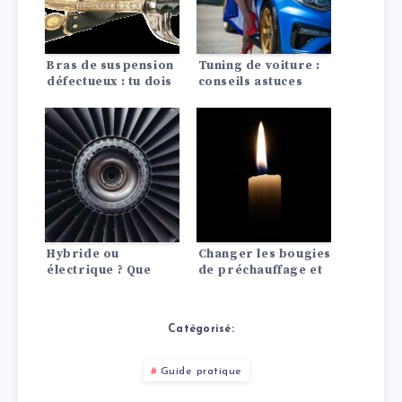
Bras de suspension
Tuning de voiture :
défectueux : tu dois
conseils astuces
prendre ces
symptômes au
sérieux
Hybride ou
Changer les bougies
électrique ? Que
de préchauffage et
nous réserve
d’allumage :
l’avenir ?
comment ça marche
!
Catégorisé:
Guide pratique