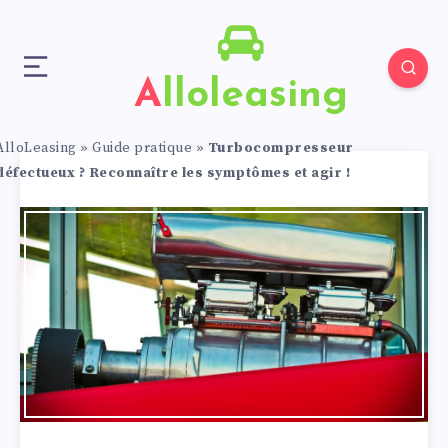
Alloleasing
AlloLeasing
»
Guide pratique
»
Turbocompresseur
défectueux ? Reconnaître les symptômes et agir !