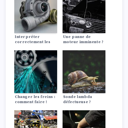
Interpréter
Une panne de
correctement les
moteur imminente ?
images de
12 Symptômes,
dommages des
13 Causes
turbocompresseurs
: Voilà comment
faire !
Changer les freins :
Sonde lambda
comment faire !
défectueuse ?
Reconnaître les
symptômes et agir !