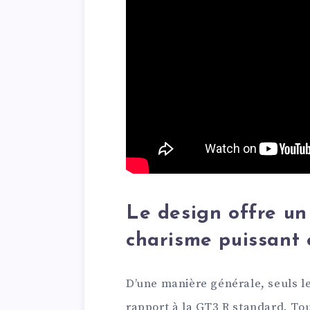
Le design offre un 
charisme puissant e
D’une manière générale, seuls le
rapport à la GT3 R standard. Tou