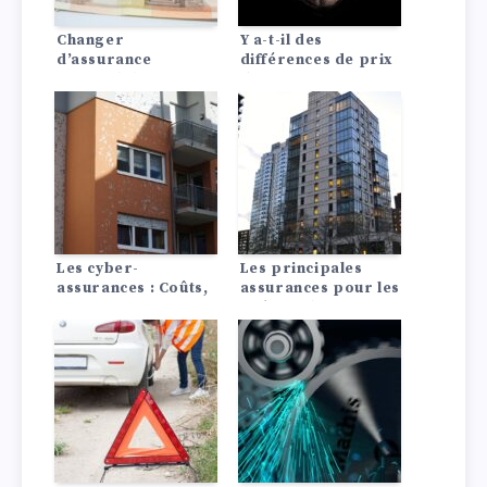
Changer
Y a-t-il des
d’assurance
différences de prix
automobile : Ça vaut
d’assurance auto
le coup !
entre les Lada?
Les cyber-
Les principales
assurances : Coûts,
assurances pour les
comparaison,
maîtres d’ouvrage
conseils alternatives