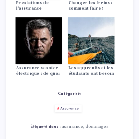
Prestations de
Changer les freins :
l’assurance
comment faire !
photovoltaïque : ce
qu’elle devrait
inclure !
Assurance scooter
Les apprentis et les
électrique : de quoi
étudiants ont besoin
a-t-on besoin ? Que
de ces assurances
faut-il savoir ?
Catégorisé:
Assurance
assurance
dommages
,
Étiqueté dans :