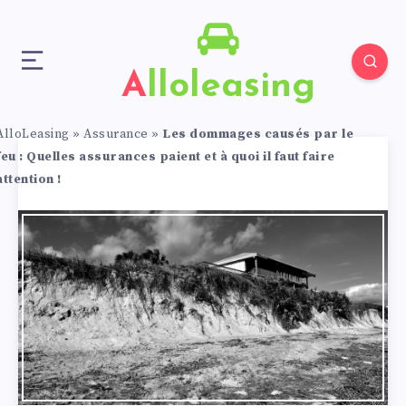
Alloleasing
AlloLeasing
»
Assurance
»
Les dommages causés par le
feu : Quelles assurances paient et à quoi il faut faire
attention !