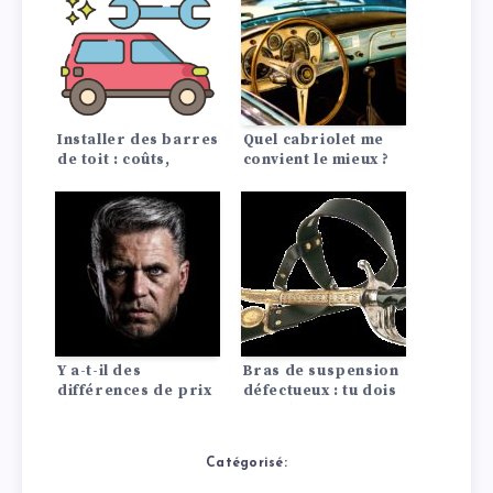
Installer des barres
Quel cabriolet me
de toit : coûts,
convient le mieux ?
efforts
Y a-t-il des
Bras de suspension
différences de prix
défectueux : tu dois
d’assurance auto
prendre ces
entre les Lada?
symptômes au
sérieux
Catégorisé: