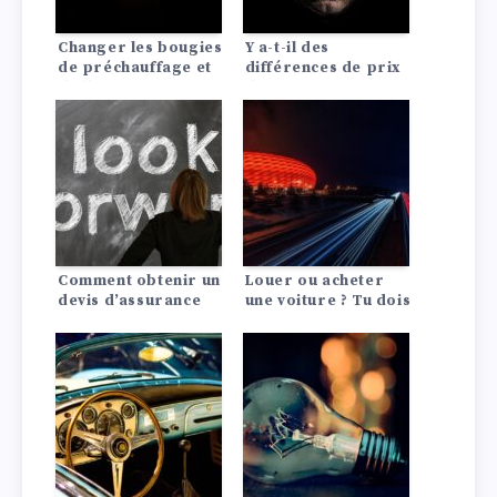
Changer les bougies
Y a-t-il des
de préchauffage et
différences de prix
d’allumage :
d’assurance auto
comment ça marche
entre les Lada?
!
Comment obtenir un
Louer ou acheter
devis d’assurance
une voiture ? Tu dois
auto pagani?
le savoir !