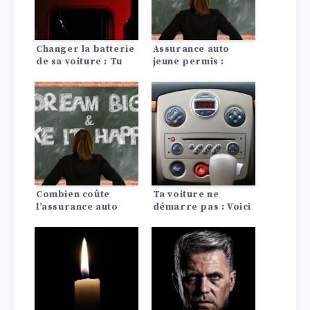
Changer la batterie
Assurance auto
de sa voiture : Tu
jeune permis :
dois en tenir compte
conseils pour payer
!
moins cher
Combien coûte
Ta voiture ne
l’assurance auto
démarre pas : Voici
pour une Dodge?
les 10 causes les
plus fréquentes !