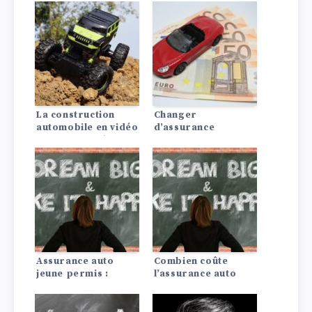
La construction
Changer
automobile en vidéo
d’assurance
: Comment naît une
automobile : Ça vaut
voiture ?
le coup !
Assurance auto
Combien coûte
jeune permis :
l’assurance auto
conseils pour payer
pour une Dodge?
moins cher