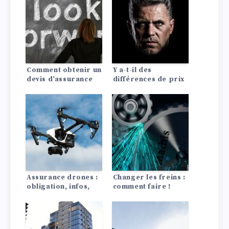
Comment obtenir un
Y a-t-il des
devis d’assurance
différences de prix
auto pagani?
d’assurance auto
entre les Lada?
Assurance drones :
Changer les freins :
obligation, infos,
comment faire !
conseils
comparaison !